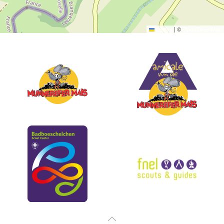
Leaflet
|
©
OpenStreetMap