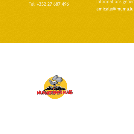
Informations généra
T
el:
+352 27 687 496
amicale@muma.lu