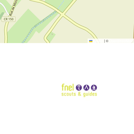
Leaflet
|
©
OpenStreetMap