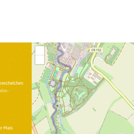
+
−
oeschelchen
les :
r Mais