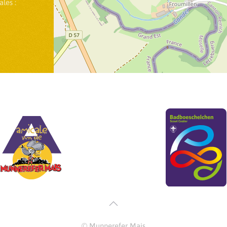
les :
© Munnerefer Mais